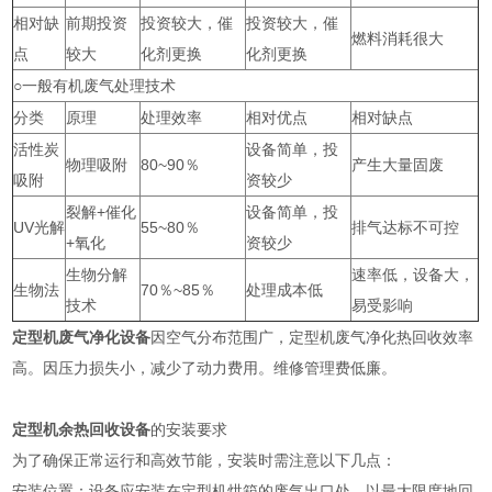
相对缺
前期投资
投资较大，催
投资较大，催
燃料消耗很大
点
较大
化剂更换
化剂更换
○一般有机废气处理技术
分类
原理
处理效率
相对优点
相对缺点
活性炭
设备简单，投
物理吸附
80~90％
产生大量固废
吸附
资较少
裂解+催化
设备简单，投
UV光解
55~80％
排气达标不可控
+氧化
资较少
生物分解
速率低，设备大，
生物法
70％~85％
处理成本低
技术
易受影响
定型机废气净化设备
因空气分布范围广，定型机废气净化热回收效率
高。因压力损失小，减少了动力费用。维修管理费低廉。
定型机余热回收设备
的安装要求
为了确保正常运行和高效节能，安装时需注意以下几点：
安装位置：设备应安装在定型机烘箱的废气出口处，以最大限度地回