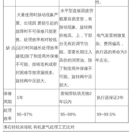
性。
水平型盘板因疲劳
大量使用时脉动现象严
载重容易变形，有
重。出现因 磨损引起的
脉动现象。旋转阀
故障时不可保修只能更
价格高。上，下部
电气装置稍微复
换。处理效率相对较低
分无有距调节功
杂。费用偏高，
缺 点
(运行时间越长处理效率
能。需要长期注入
执行器的寿命为3
越低)除了制造商外保修
高价的润滑油。除
年左右。
不可能。按铸造构成密
了制造商外保修不
封困难导致泄漏很多。
可能。旋转阀中压
旋转阀中压损大。
损大。
保修
黄铜滑轨填充物2
1年
执行器保证2年
周期
年以内
处理
95~97%
95~98%
99~99.5%
效率
沸石转轮浓缩机 有机废气处理工艺比对