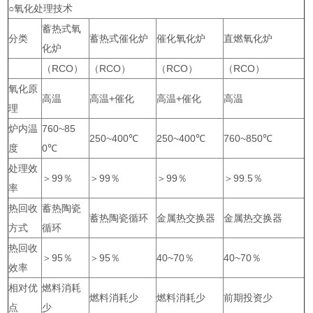
○氧化处理技术
蓄热式氧
分类
蓄热式催化炉
催化氧化炉
直燃氧化炉
化炉
（RCO）
（RCO）
（RCO）
（RCO）
氧化原
高温
高温+催化
高温+催化
高温
理
炉内温
760~85
250~400℃
250~400℃
760~850℃
度
0℃
处理效
＞99％
＞99％
＞99％
＞99.5％
率
热回收
蓄热陶瓷
蓄热陶瓷循环
金属热交换器
金属热交换器
方式
循环
热回收
＞95％
＞95％
40~70％
40~70％
效率
相对优
燃料消耗
燃料消耗少
燃料消耗少
前期投资少
点
少