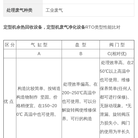
处理废气种类
工业废气
定型机余热回收设备，
定型机废气净化设备
RTO类型性能比对
区 分
气 缸 型
盘 型
阀 门 型
A
B
C(相对优)
处理效率高。在2
50℃以上高温中
也可使用。维修
处理效率偏高。在
构造比较简单。按铸造
保养简单(任何人
200~250℃高温中
构造物制作 坚固。价
都可进行保修)。
优 点
也可使用。可以分
格稍便宜。在150~20
无脉动现象。*无
解旋转阀使维修保
0℃ 高温中也可使用。
泄漏。旋转阀压
养。可行的构造
力损失小。阀门
的使用为半长久