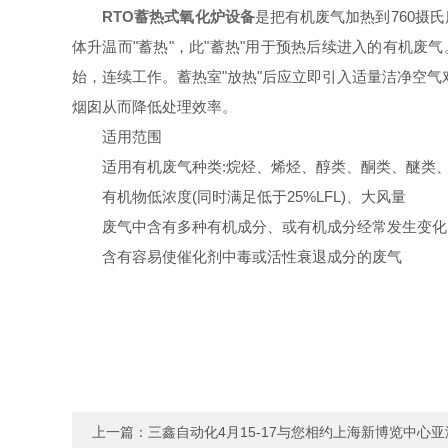
RTO蓄热式氧化炉设备
是把有机废气加热到760摄
体升温而"蓄热"，此"蓄热"用于预热后续进入的有机废
始，连续工作。蓄热室"放热"后应立即引入适量洁净空气对
烟囱从而降低处理效率。
适用范围
适用有机废气种类:烷烃、烯烃、醇类、酮类、醚类、
有机物低浓度(同时满足低于25%LFL)、大风量
废气中含有多种有机成分、或有机成分经常发生变化
含有容易使催化剂中毒或活性衰退成分的废气
上一篇：
三鑫自动化4月15-17与您相约上海新博览中心