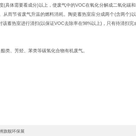
氏度(具体需要看成分)以上，使废气中的VOC在氧化分解成二氧化
气。从而节省废气升温的燃料消耗。陶瓷蓄热室应分成两个(含两个)
该蓄热室进行清扫(以保证VOC去除率在98%以上)，只有待清扫完
酯类、芳烃、苯类等碳氢化合物有机废气。
亚洲旗舰环保展