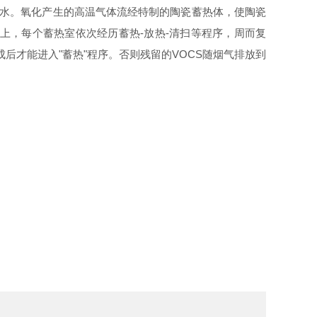
碳和水。氧化产生的高温气体流经特制的陶瓷蓄热体，使陶瓷
以上，每个蓄热室依次经历蓄热-放热-清扫等程序，周而复
成后才能进入"蓄热"程序。否则残留的VOCS随烟气排放到