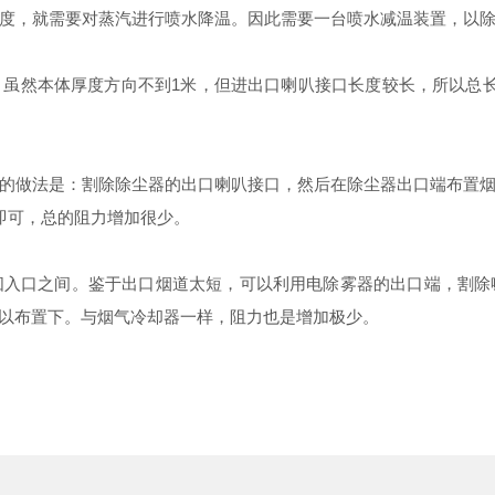
此温度，就需要对蒸汽进行喷水降温。因此需要一台喷水减温装置，以
然本体厚度方向不到1米，但进出口喇叭接口长度较长，所以总长
做法是：割除除尘器的出口喇叭接口，然后在除尘器出口端布置烟
即可，总的阻力增加很少。
口之间。鉴于出口烟道太短，可以利用电除雾器的出口端，割除
可以布置下。与烟气冷却器一样，阻力也是增加极少。