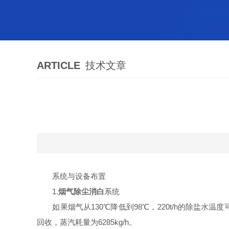
ARTICLE
技术文章
系统与设备布置
1.
烟气除尘消白
系统
如果烟气从130℃降低到98℃，220t/h的除盐水温度
回收，蒸汽耗量为6285kg/h。